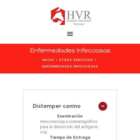
HOSPITAL VETERINARIO REYNOSO
Las Mascotas Merecen la Mejor Atención
Enfermedades Infecciosas
INICIO
INICIO
OTROS SERVICIOS
ENFERMEDADES INFECCIOSAS
NOSOTROS
INSTALACIONES
SERVICIOS
CONTÁCTANOS
Distemper canino
BLOG
Examinación
AYUDA
Inmunoensayo cromatográfico
para la detección del antígeno
vira.
Tiempo de Entrega