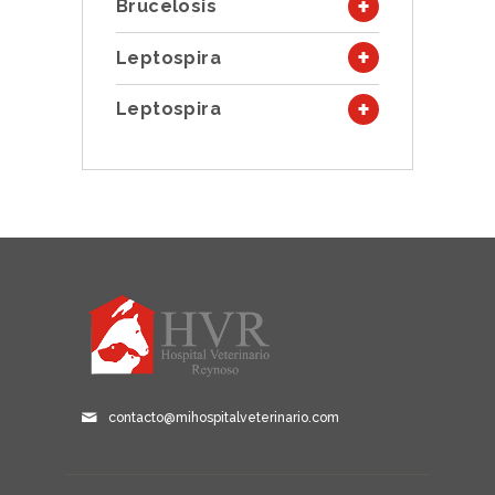
Brucelosis
Leptospira
Leptospira
contacto@mihospitalveterinario.com