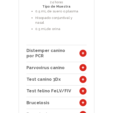
24 horas
Tipo de Muestra
0.5 mL de suero o plasma
Hisopado conjuntival y
nasal
0.5 mLde orina
Distemper canino
por PCR
Parvovirus canino
Test canino 3Dx
Test felino FeLV/FIV
Brucelosis