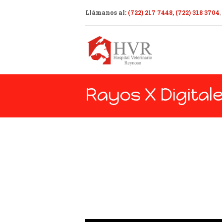
Llámanos
al:
(722) 217 7448
,
(722) 318 3704
,
Rayos X Digital