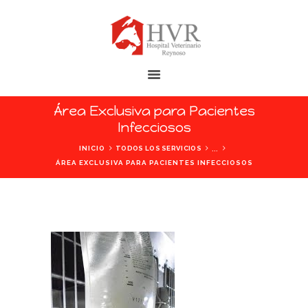
HOSPITAL VETERINARIO REYNOSO
Las Mascotas Merecen la Mejor Atención
Área Exclusiva para Pacientes
Infecciosos
INICIO
...
INICIO
TODOS LOS SERVICIOS
NOSOTROS
ÁREA EXCLUSIVA PARA PACIENTES INFECCIOSOS
INSTALACIONES
SERVICIOS
CONTÁCTANOS
BLOG
AYUDA