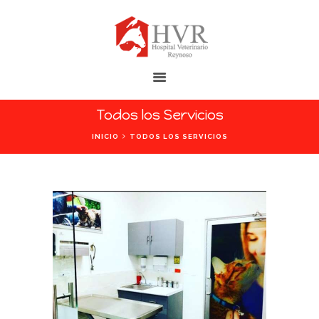
HOSPITAL VETERINARIO REYNOSO
Las Mascotas Merecen la Mejor Atención
Todos los Servicios
INICIO
INICIO
TODOS LOS SERVICIOS
NOSOTROS
INSTALACIONES
SERVICIOS
CONTÁCTANOS
BLOG
AYUDA