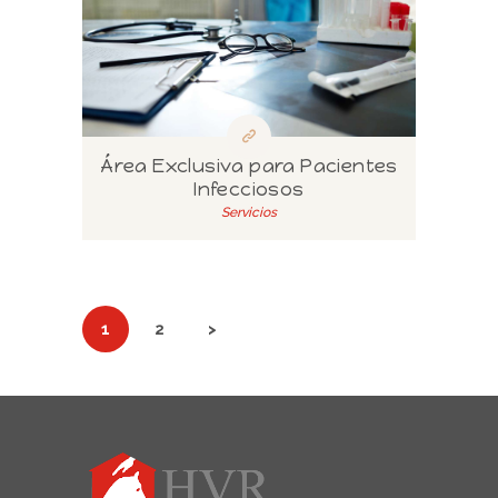
Área Exclusiva para Pacientes
Infecciosos
Servicios
Navegación
de
PAGE
1
PAGE
2
>
entradas